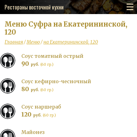
Рестораны восточной кухни
Меню Суфра на Екатерининской,
120
Главная
/
Меню
/
на Екатерининской, 120
Соус томатный острый
90
руб.
(60 гр.)
Соус кефирно-чесночный
80
руб.
(60 гр.)
Соус наршераб
120
руб.
(60 гр.)
Майонез