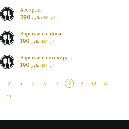
Ассорти
290
руб.
(150 гр.)
Варенье из айвы
190
руб.
(100 гр.)
Варенье из инжира
190
руб.
(100 гр.)
3
4
5
6
7
8
9
10
11
12